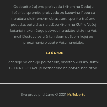
Odaberite željene proizvode i klikom na Dodaj u
košaricu spremite proizvode za kupovinu. Roba se
naručuje elektronskim obrascem. Ispunite tražene
podatke, potvrdite narudžbu klikom na KUPI u Vašoj
košarici, nakon čega potvrda narudžbe stiže na Vaš
mail. Dostava se vrši kurirskom službom, kojoj po
preuzimanju plaćate Vašu narudžbu.
PLAĆANJE
Plaćanje se obavlja pouzećem, direktno kurirskoj službi.
CIJENA DOSTAVE je naznačena na potvrdi narudžbe.
Sva prava pridržana © 2021
Mr.Roberto