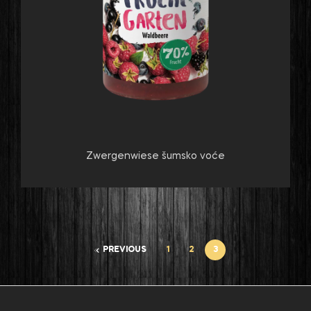
Zwergenwiese šumsko voće
PREVIOUS
1
2
3