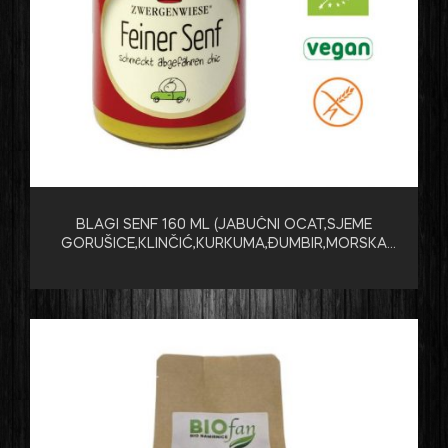
BLAGI SENF 160 ML (JABUČNI OCAT,SJEME
GORUŠICE,KLINČIĆ,KURKUMA,ĐUMBIR,MORSKA
SOL )