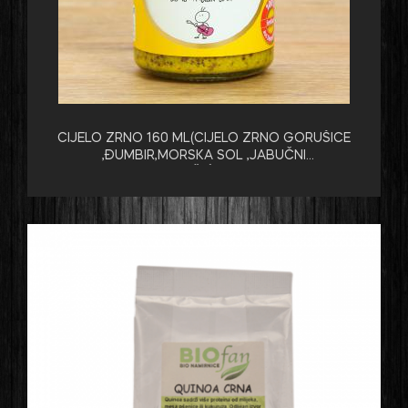
CIJELO ZRNO 160 ML(CIJELO ZRNO GORUŠICE
,ĐUMBIR,MORSKA SOL ,JABUČNI
OCAT,KLINČIĆ,KURKUMA)