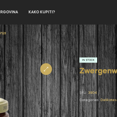
TRGOVINA
KAKO KUPITI?
šnja
IN STOCK
Zwergenwe
SKU:
3904
Categories:
Delikates