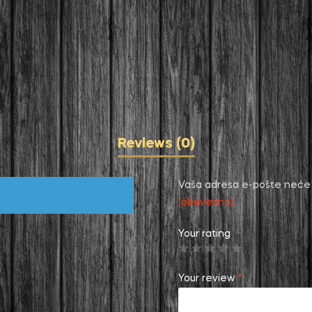
Reviews (0)
Vaša adresa e-pošte neće b
(obavezno)
Your rating
Your review
*