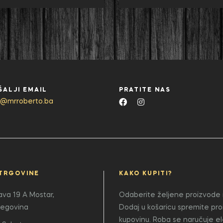
ŠALJI EMAIL
PRATITE NAS
o@mrroberto.ba
TRGOVINE
KAKO KUPITI?
lava 19 A
Mostar,
Odaberite željene proizvode i
cegovina
Dodaj u košaricu spremite pr
kupovinu. Roba se naručuje e