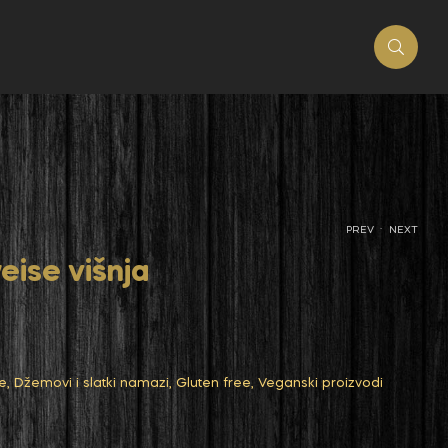
.
PREV
NEXT
ise višnja
e
,
Džemovi i slatki namazi
,
Gluten free
,
Veganski proizvodi