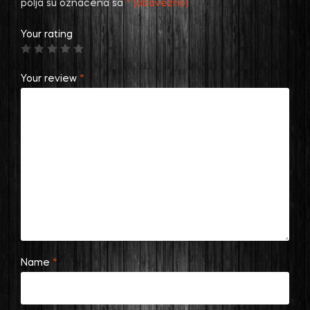
polja su označena sa
* (obavezno)
Your rating
Your review
*
Name
*