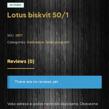
IN STOCK
Lotus biskvit 50/1
SKU:
2877
Categories:
Delikatese
,
Slatki program
Reviews (0)
There are no reviews yet.
Vaša adresa e-pošte neće biti objavljena.
Obavezna