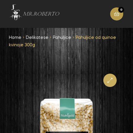
0
Home
Delikatese
Pahuljice
Pahuljice od quinoe
kvinoje 300g