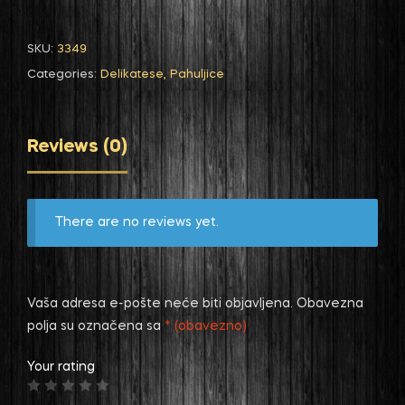
SKU:
3349
Categories:
Delikatese
,
Pahuljice
Reviews (0)
There are no reviews yet.
Vaša adresa e-pošte neće biti objavljena.
Obavezna
polja su označena sa
* (obavezno)
Your rating