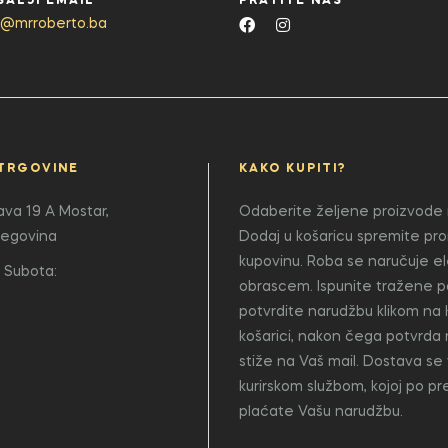
ŠALJI EMAIL
PRATITE NAS
o@mrroberto.ba
TRGOVINE
KAKO KUPITI?
lava 19 A
Mostar,
Odaberite željene proizvode i
cegovina
Dodaj u košaricu spremite pr
kupovinu. Roba se naručuje e
 Subota:
obrascem. Ispunite tražene p
potvrdite narudžbu klikom na 
košarici, nakon čega potvrda
stiže na Vaš mail. Dostava se 
kurirskom službom, kojoj po p
plaćate Vašu narudžbu.