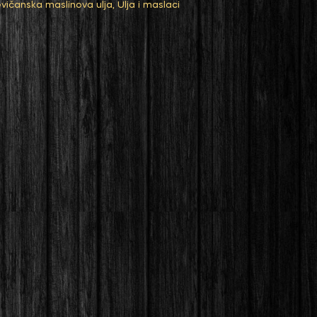
evičanska maslinova ulja
,
Ulja i maslaci