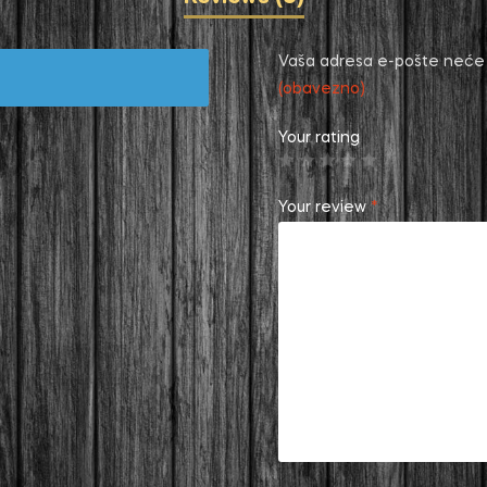
Vaša adresa e-pošte neće b
(obavezno)
Your rating
Your review
*