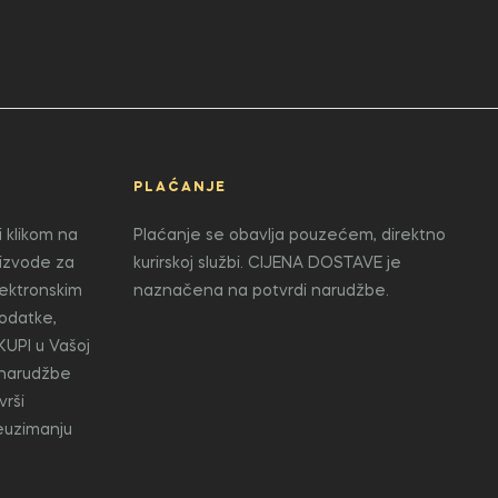
PLAĆANJE
 klikom na
Plaćanje se obavlja pouzećem, direktno
oizvode za
kurirskoj službi. CIJENA DOSTAVE je
lektronskim
naznačena na potvrdi narudžbe.
odatke,
KUPI u Vašoj
 narudžbe
vrši
reuzimanju