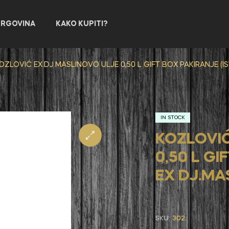
TRGOVINA
KAKO KUPITI?
OZLOVIĆ EX.DJ.MASLINOVO ULJE 0,50 L GIFT BOX PAKIRANJE (I
IN STOCK
KOZLOVIĆ
0,50 L GI
EX DJ.MA
SKU:
302