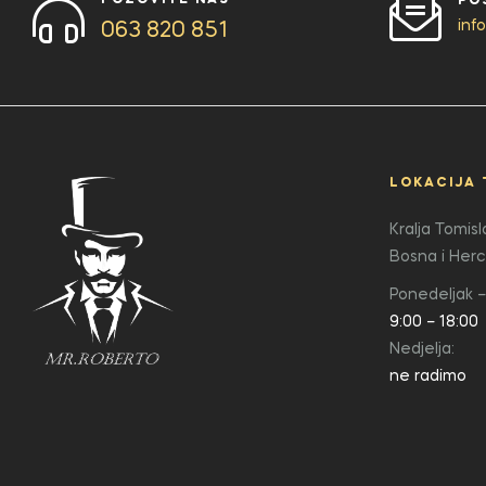
POZOVITE NAS
PO
inf
063 820 851
LOKACIJA 
Kralja Tomis
Bosna i Her
Ponedeljak –
9:00 – 18:00
Nedjelja:
ne radimo