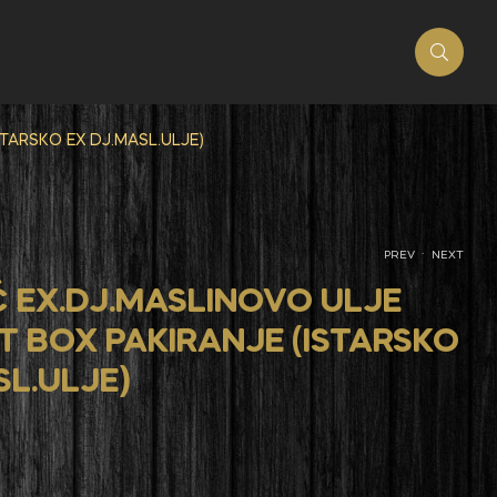
STARSKO EX DJ.MASL.ULJE)
.
PREV
NEXT
 EX.DJ.MASLINOVO ULJE
FT BOX PAKIRANJE (ISTARSKO
SL.ULJE)