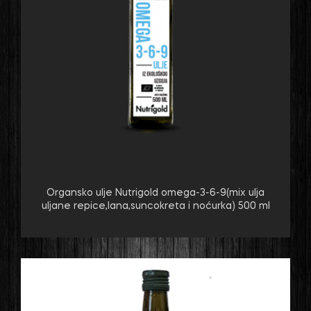
Organsko ulje Nutrigold omega-3-6-9(mix ulja
uljane repice,lana,suncokreta i noćurka) 500 ml