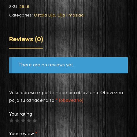
SKU:
2646
Categories:
Ostala ulja
,
Ulja i maslaci
Reviews (0)
There are no reviews yet.
Vaša adresa e-pošte neće biti objavljena.
Obavezna
polja su označena sa
* (obavezno)
Your rating
Your review
*