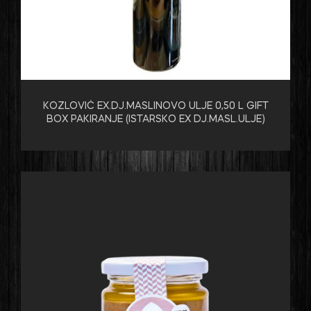
KOZLOVIĆ EX.DJ.MASLINOVO ULJE 0,50 L GIFT
BOX PAKIRANJE (ISTARSKO EX DJ.MASL.ULJE)