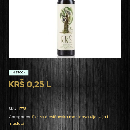
IN STOCK
KRŠ 0,25 L
SKU:
1778
Categories:
Ekstra djevičanska maslinova ulja
,
Ulja i
maslaci