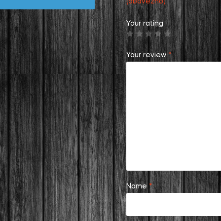
(obavezno)
Your rating
Your review
*
Name
*