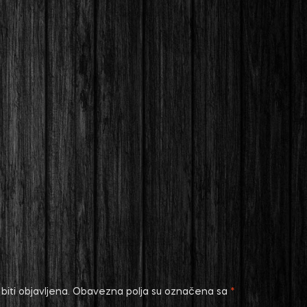
iti objavljena.
Obavezna polja su označena sa
*