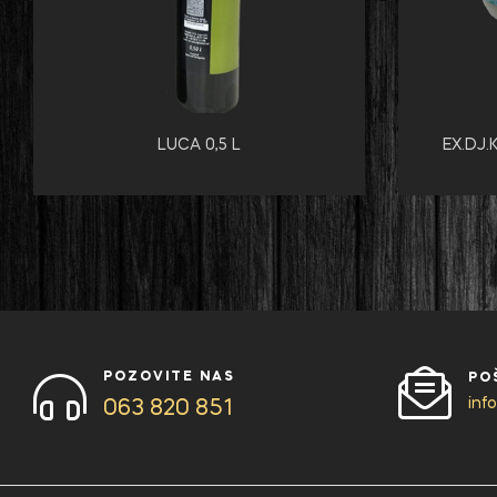
LUCA 0,5 L
EX.DJ
POZOVITE NAS
PO
inf
063 820 851