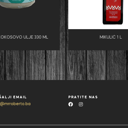
.KOKOSOVO ULJE 330 ML
MIKULIĆ 1 L
ŠALJI EMAIL
PRATITE NAS
o@mrroberto.ba