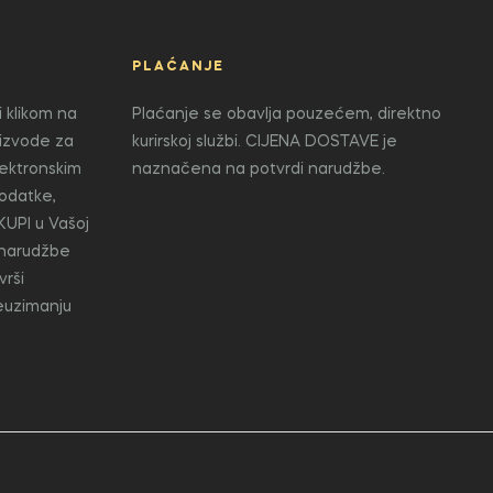
PLAĆANJE
 klikom na
Plaćanje se obavlja pouzećem, direktno
oizvode za
kurirskoj službi. CIJENA DOSTAVE je
lektronskim
naznačena na potvrdi narudžbe.
odatke,
KUPI u Vašoj
 narudžbe
vrši
reuzimanju