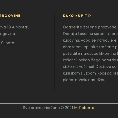
TRGOVINE
KAKO KUPITI?
lava 19 A
Mostar,
Odaberite željene proizvode i
cegovina
Dodaj u košaricu spremite pr
kupovinu. Roba se naručuje e
 Subota:
obrascem. Ispunite tražene p
potvrdite narudžbu klikom na 
košarici, nakon čega potvrda
stiže na Vaš mail. Dostava se 
kurirskom službom, kojoj po p
plaćate Vašu narudžbu.
Sva prava pridržana © 2021
Mr.Roberto