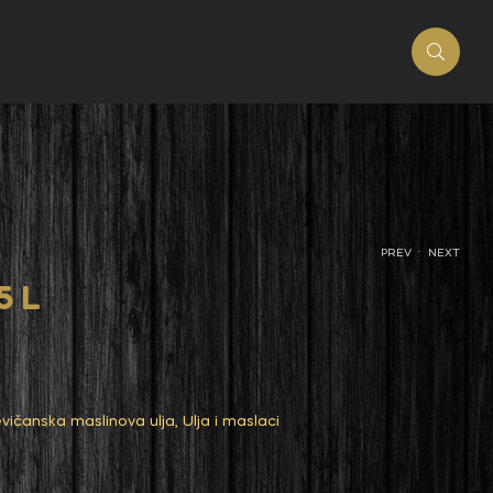
.
PREV
NEXT
5 L
evičanska maslinova ulja
,
Ulja i maslaci