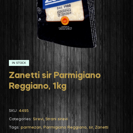
IN STOCK
Zanetti sir Parmigiano
Reggiano, 1kg
SKU:
4495
Categories:
Sirevi
,
Strani sirevi
Tags:
parmezan
,
Parmigiano Reggiano
,
sir
,
Zanetti