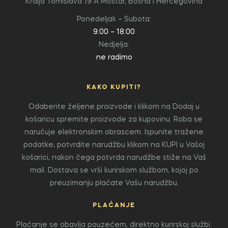
Kralja Tomislava 19 A
Mostar, Bosna i Hercegovina
Ponedeljak – Subota:
9:00 – 18:00
Nedjelja:
ne radimo
KAKO KUPITI?
Odaberite željene proizvode i klikom na Dodaj u
košaricu spremite proizvode za kupovinu. Roba se
naručuje elektronskim obrascem. Ispunite tražene
podatke, potvrdite narudžbu klikom na KUPI u Vašoj
košarici, nakon čega potvrda narudžbe stiže na Vaš
mail. Dostava se vrši kurirskom službom, kojoj po
preuzimanju plaćate Vašu narudžbu.
PLAĆANJE
Plaćanje se obavlja pouzećem, direktno kurirskoj službi.