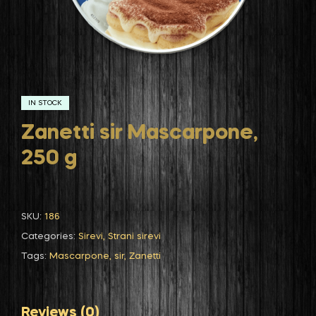
IN STOCK
Zanetti sir Mascarpone,
250 g
SKU:
186
Categories:
Sirevi
,
Strani sirevi
Tags:
Mascarpone
,
sir
,
Zanetti
Reviews (0)