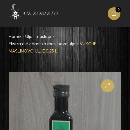
0
Home
Ulja i maslaci
Ekstra djevičanska maslinova ulja
VUKOJE
MASLINOVO ULJE 0,25 L