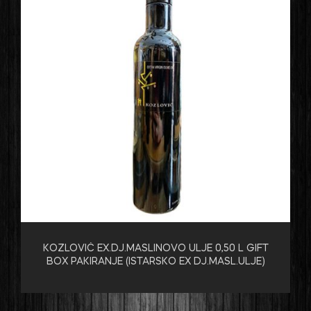
KOZLOVIĆ EX.DJ.MASLINOVO ULJE 0,50 L GIFT
BOX PAKIRANJE (ISTARSKO EX DJ.MASL.ULJE)