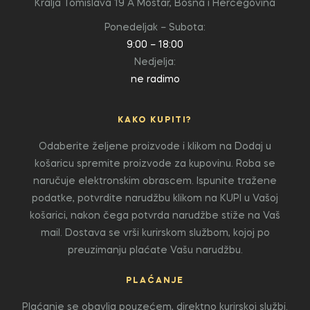
Kralja Tomislava 19 A
Mostar, Bosna i Hercegovina
Ponedeljak – Subota:
9:00 – 18:00
Nedjelja:
ne radimo
KAKO KUPITI?
Odaberite željene proizvode i klikom na Dodaj u
košaricu spremite proizvode za kupovinu. Roba se
naručuje elektronskim obrascem. Ispunite tražene
podatke, potvrdite narudžbu klikom na KUPI u Vašoj
košarici, nakon čega potvrda narudžbe stiže na Vaš
mail. Dostava se vrši kurirskom službom, kojoj po
preuzimanju plaćate Vašu narudžbu.
PLAĆANJE
Plaćanje se obavlja pouzećem, direktno kurirskoj službi.