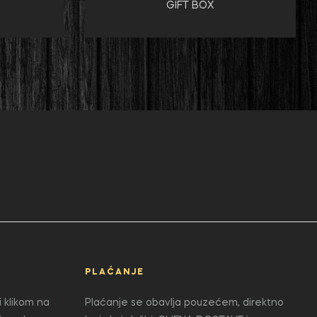
GIFT BOX
PLAĆANJE
 klikom na
Plaćanje se obavlja pouzećem, direktno