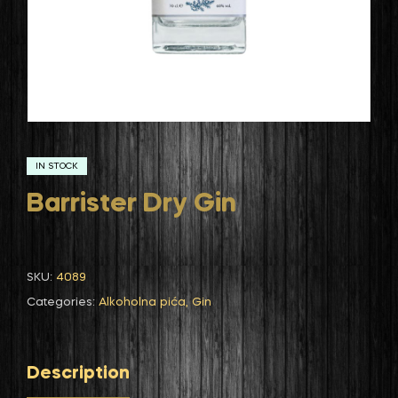
IN STOCK
Barrister Dry Gin
SKU:
4089
Categories:
Alkoholna pića
,
Gin
Description