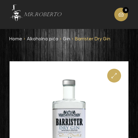
0
Home
Alkoholna pića
Gin
Barrister Dry Gin