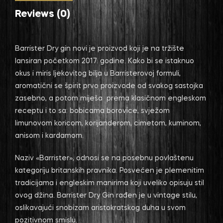
Reviews (0)
Barrister Dry gin novi je proizvod koji je na tržište
lansiran početkom 2017. godine. Kako bi se istaknuo
okus i miris ljekovitog bilja u Barristerovoj formuli,
aromatični se špirit prvo proizvode od svakog sastojka
zasebno, a potom miješa prema klasičnom engleskom
receptu i to sa: bobicama borovice, svježom
limunovom koricom, korijanderom, cimetom, kuminom,
anisom i kardamom.
Naziv «Barrister», odnosi se na posebnu povlaštenu
kategoriju britanskih pravnika. Posvećen je plemenitim
tradicijama i engleskim manirima koji uveliko opisuju stil
ovog džina. Barrister Dry Gin rađen je u vintage stilu,
oslikavajući snobizam aristokratskog duha u svom
pozitivnom smislu.