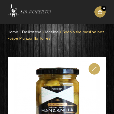
0
Home
Delikatese
Masline
Španjolske masline bez
košpe Manzanilla Torres