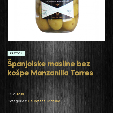
IN STOCK
Španjolske masline bez
košpe Manzanilla Torres
SKU:
3238
Categories:
Delikatese
,
Masline