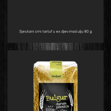
Sjeckani crni tartuf u ex.djev.masl.ulju 80 g