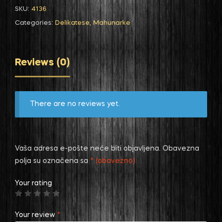
SKU:
4136
Categories:
Delikatese
,
Mahunarke
Reviews (0)
There are no reviews yet.
Vaša adresa e-pošte neće biti objavljena.
Obavezna
polja su označena sa
* (obavezno)
Your rating
Your review
*