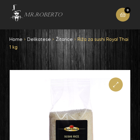
0
Home
Delikatese
Žitarice
Riža za sushi Royal Thai
1 kg