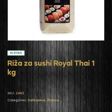
IN STOCK
Riža za sushi Royal Thai 1
kg
SKU:
2493
Categories:
Delikatese
,
Žitarice