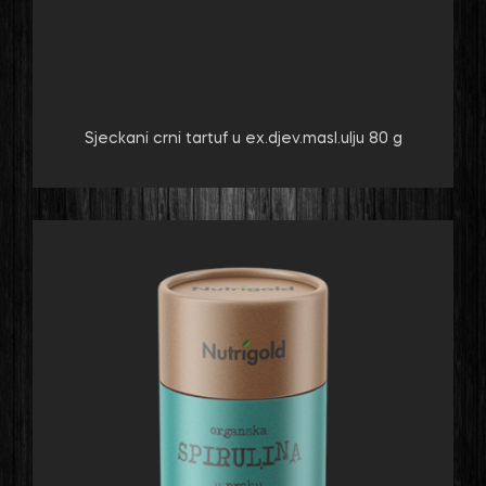
Sjeckani crni tartuf u ex.djev.masl.ulju 80 g