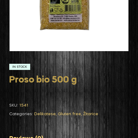
IN STOCK
Proso bio 500 g
SKU:
1541
Categories:
Delikatese
,
Gluten free
,
Žitarice