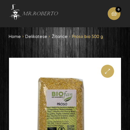
0
Home
Delikatese
Žitarice
Proso bio 500 g