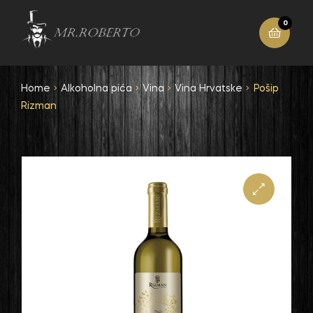
0
Home
Alkoholna pića
Vina
Vina Hrvatske
Pošip
Rizman