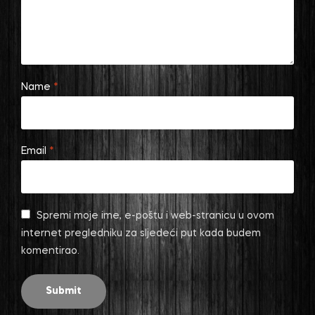
Name
*
Email
*
Spremi moje ime, e-poštu i web-stranicu u ovom
internet pregledniku za sljedeći put kada budem
komentirao.