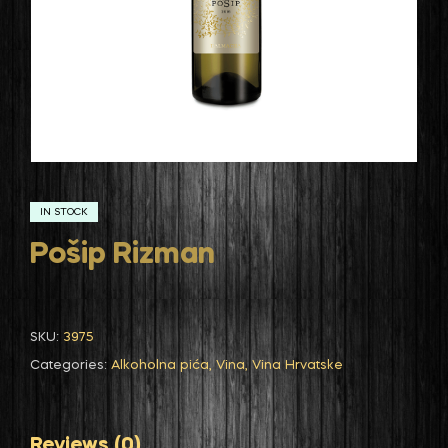
IN STOCK
Pošip Rizman
SKU:
3975
Categories:
Alkoholna pića
,
Vina
,
Vina Hrvatske
Reviews (0)