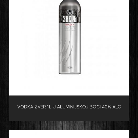
VODKA ZVER 1L U ALUMINIJSKOJ BOCI 40% ALC