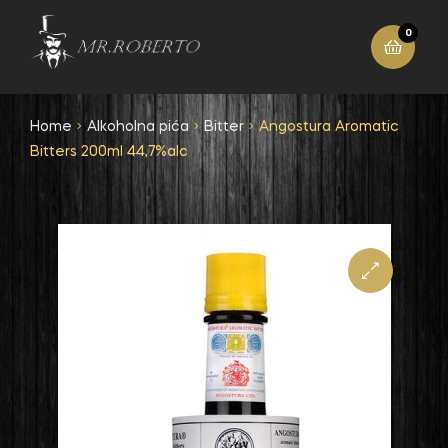
0
Home
Alkoholna pića
Bitter
Angostura Aromatic
Bitters 200ml 44,7%alc