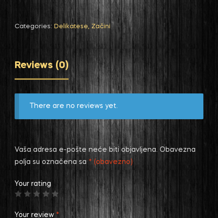
Categories:
Delikatese
,
Začini
Reviews (0)
There are no reviews yet.
Vaša adresa e-pošte neće biti objavljena.
Obavezna
polja su označena sa
* (obavezno)
Your rating
Your review
*