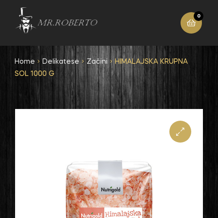
0
Home
Delikatese
Začini
HIMALAJSKA KRUPNA
SOL 1000 G