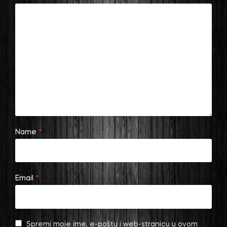
Name
*
Email
*
Spremi moje ime, e-poštu i web-stranicu u ovom