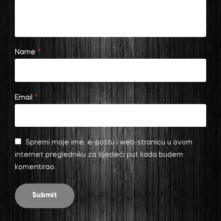
Name
*
Email
*
Spremi moje ime, e-poštu i web-stranicu u ovom
internet pregledniku za sljedeći put kada budem
komentirao.