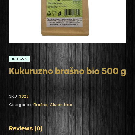
IN STOCK
Kukuruzno brašno bio 500 g
SKU:
3323
Categories:
Brašno
,
Gluten free
Reviews (0)