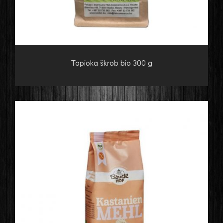
Tapioka škrob bio 300 g