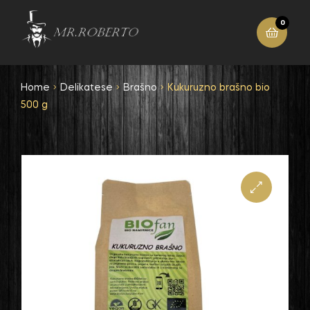
0
Home
Delikatese
Brašno
Kukuruzno brašno bio
500 g