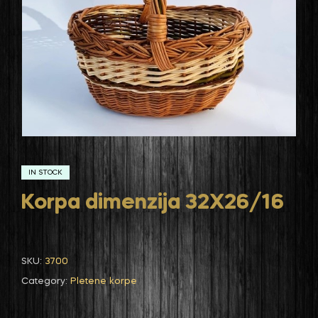
IN STOCK
Korpa dimenzija 32X26/16
SKU:
3700
Category:
Pletene korpe