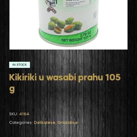
IN STOCK
Kikiriki u wasabi prahu 105
g
SKU:
4164
Categories:
Delikatese
,
Grickalice