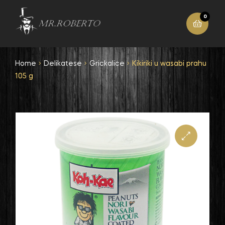
0
Home
Delikatese
Grickalice
Kikiriki u wasabi prahu
105 g