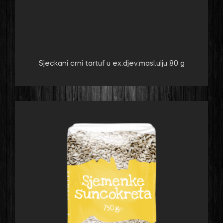
Sjeckani crni tartuf u ex.djev.masl.ulju 80 g