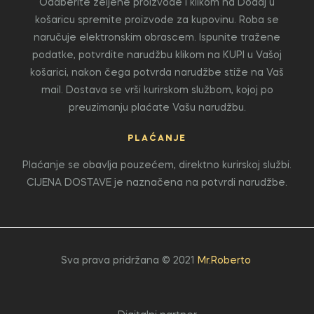
Odaberite željene proizvode i klikom na Dodaj u
košaricu spremite proizvode za kupovinu. Roba se
naručuje elektronskim obrascem. Ispunite tražene
podatke, potvrdite narudžbu klikom na KUPI u Vašoj
košarici, nakon čega potvrda narudžbe stiže na Vaš
mail. Dostava se vrši kurirskom službom, kojoj po
preuzimanju plaćate Vašu narudžbu.
PLAĆANJE
Plaćanje se obavlja pouzećem, direktno kurirskoj službi.
CIJENA DOSTAVE je naznačena na potvrdi narudžbe.
Sva prava pridržana © 2021
Mr.Roberto