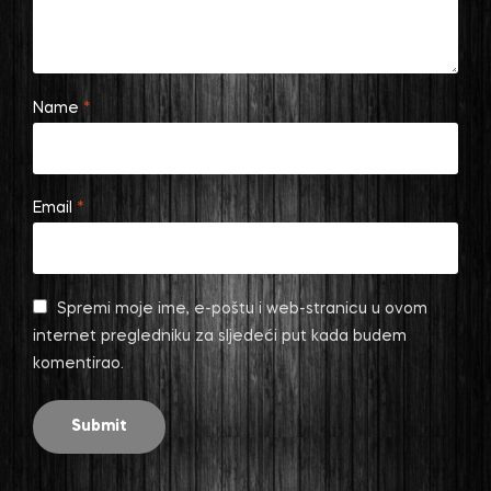
Name
*
Email
*
Spremi moje ime, e-poštu i web-stranicu u ovom
internet pregledniku za sljedeći put kada budem
komentirao.