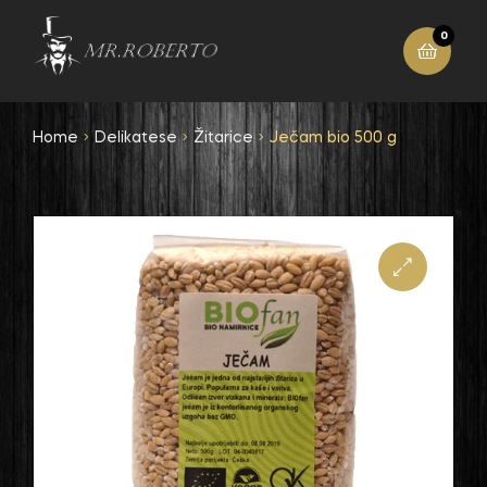
0
Home
Delikatese
Žitarice
Ječam bio 500 g