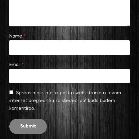
Name
*
Email
*
Spremi moje ime, e-poštu i web-stranicu u ovom
internet pregledniku za sljedeći put kada budem
komentirao.