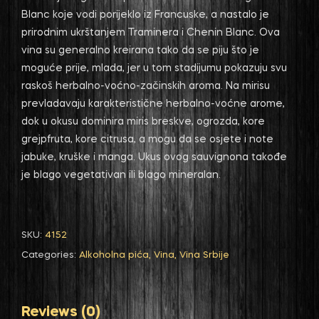
Blanc koje vodi porijeklo iz Francuske, a nastalo je
prirodnim ukrštanjem Traminera i Chenin Blanc. Ova
vina su generalno kreirana tako da se piju što je
moguće prije, mlada, jer u tom stadijumu pokazuju svu
raskoš herbalno-voćno-začinskih aroma. Na mirisu
prevladavaju karakteristične herbalno-voćne arome,
dok u okusu dominira miris breskve, ogrozda, kore
grejpfruta, kore citrusa, a mogu da se osjete i note
jabuke, kruške i manga. Ukus ovog sauvignona takođe
je blago vegetativan ili blago mineralan.
SKU:
4152
Categories:
Alkoholna pića
,
Vina
,
Vina Srbije
Reviews (0)