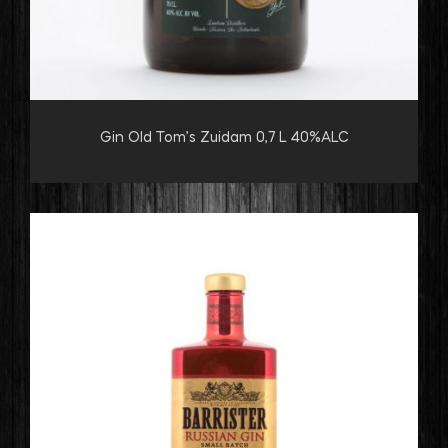
Gin Old Tom’s Zuidam 0,7 L 40%ALC