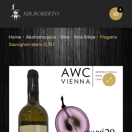
0
Home
Alkoholna pića
Vina
Vina Srbije
Fragaria
Sauvignon blanc 0,75 l