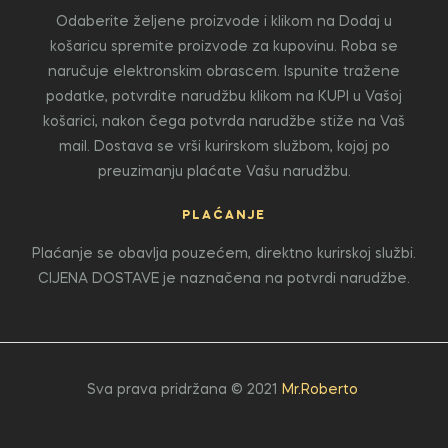
Odaberite željene proizvode i klikom na Dodaj u
košaricu spremite proizvode za kupovinu. Roba se
naručuje elektronskim obrascem. Ispunite tražene
podatke, potvrdite narudžbu klikom na KUPI u Vašoj
košarici, nakon čega potvrda narudžbe stiže na Vaš
mail. Dostava se vrši kurirskom službom, kojoj po
preuzimanju plaćate Vašu narudžbu.
PLAĆANJE
Plaćanje se obavlja pouzećem, direktno kurirskoj službi.
CIJENA DOSTAVE je naznačena na potvrdi narudžbe.
Sva prava pridržana © 2021
Mr.Roberto