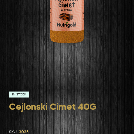
IN STOCK
Cejlonski Cimet 40G
SKU:
3038