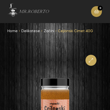
0
Home
Delikatese
Začini
Cejlonski Cimet 40G