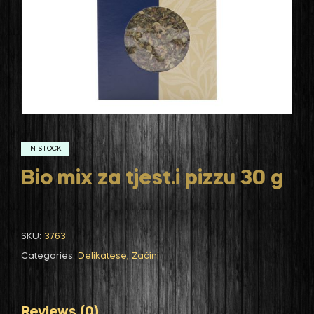
IN STOCK
Bio mix za tjest.i pizzu 30 g
SKU:
3763
Categories:
Delikatese
,
Začini
Reviews (0)