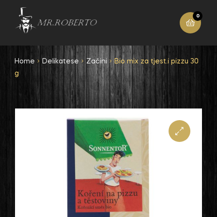
0
Home
Delikatese
Začini
Bio mix za tjest.i pizzu 30
g