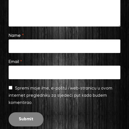
Name
*
Email
*
Spremi moje ime, e-poštu i web-stranicu u ovom
internet pregledniku za sljedeći put kada budem
komentirao.