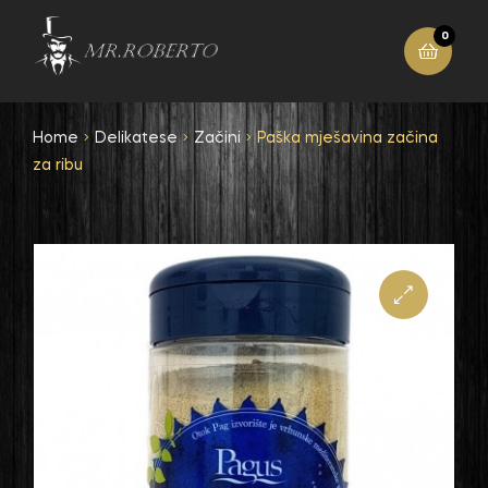
0
Home
Delikatese
Začini
Paška mješavina začina
za ribu