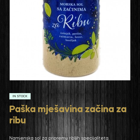
IN STOCK
Paška mješavina začina za
ribu
Namjenska sol za pripremu ribljih specijaliteta.