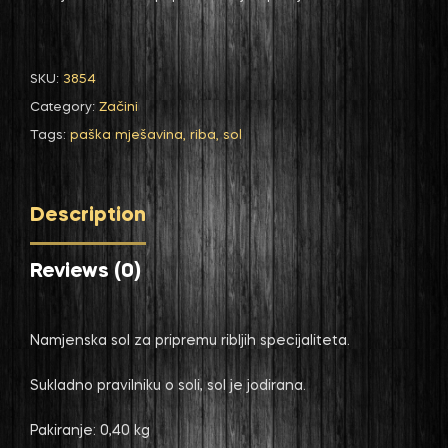
SKU:
3854
Category:
Začini
Tags:
paška mješavina
,
riba
,
sol
Description
Reviews (0)
Namjenska sol za pripremu ribljih specijaliteta.
Sukladno pravilniku o soli, sol je jodirana.
Pakiranje: 0,40 kg