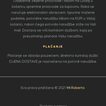
Odaberite željene proizvode i klikom na Dodaj u
košaricu spremite proizvode za kupovinu. Roba se
naručuje elektronskim obrascem. Ispunite tražene
podatke, potvrdite narudžbu klikom na KUPI u Vašoj
košarici, nakon čega potvrda narudžbe stiže na Vaš
mail. Dostava se vrši kurirskom službom, kojoj po
preuzimanju plaćate Vašu narudžbu.
PLAĆANJE
Plaćanje se obavlja pouzećem, direktno kurirskoj službi.
CIJENA DOSTAVE je naznačena na potvrdi narudžbe.
Sva prava pridržana © 2021
Mr.Roberto