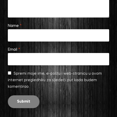
Name
*
Email
*
Spremi moje ime, e-poštu i web-stranicu u ovom
internet pregledniku za sljedeći put kada budem
komentirao.