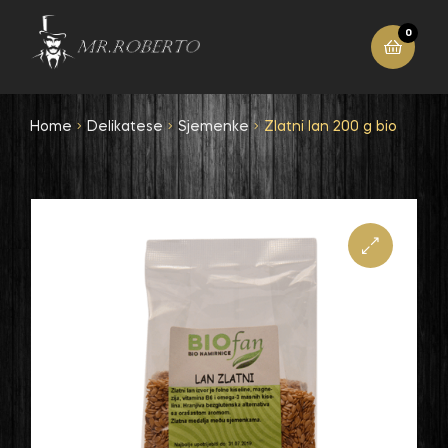
0
Home
Delikatese
Sjemenke
Zlatni lan 200 g bio