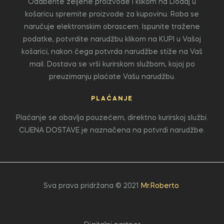
Odaberite željene proizvode i klikom na Dodaj u
košaricu spremite proizvode za kupovinu. Roba se
naručuje elektronskim obrascem. Ispunite tražene
podatke, potvrdite narudžbu klikom na KUPI u Vašoj
košarici, nakon čega potvrda narudžbe stiže na Vaš
mail. Dostava se vrši kurirskom službom, kojoj po
preuzimanju plaćate Vašu narudžbu.
PLAĆANJE
Plaćanje se obavlja pouzećem, direktno kurirskoj službi.
CIJENA DOSTAVE je naznačena na potvrdi narudžbe.
Sva prava pridržana © 2021
Mr.Roberto