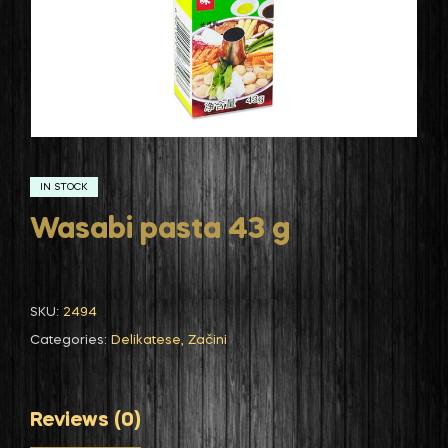
IN STOCK
Wasabi pasta 43 g
SKU:
2494
Categories:
Delikatese
,
Začini
Reviews (0)