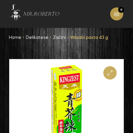
0
Home
Delikatese
Začini
Wasabi pasta 43 g