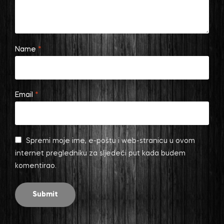
Name
*
Email
*
Spremi moje ime, e-poštu i web-stranicu u ovom
internet pregledniku za sljedeći put kada budem
komentirao.