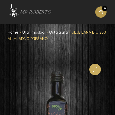
0
Home
Ulja i maslaci
Ostala ulja
ULJE LANA BIO 250
ML HLADNO PREŠANO