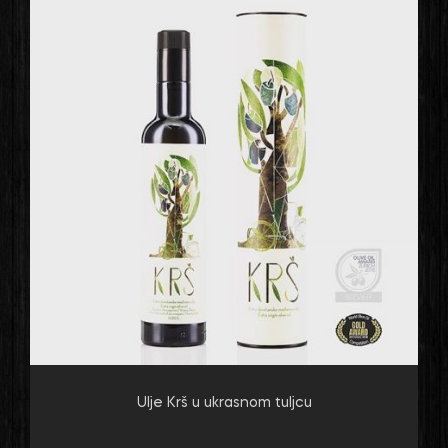
Ulje Krš u ukrasnom tuljcu