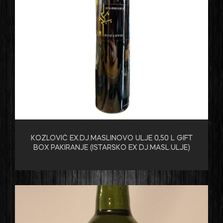
KOZLOVIĆ EX.DJ.MASLINOVO ULJE 0,50 L GIFT
BOX PAKIRANJE (ISTARSKO EX DJ.MASL.ULJE)