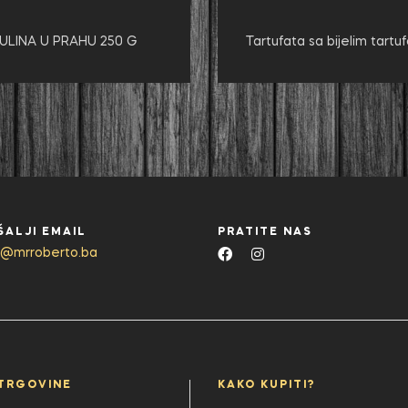
RULINA U PRAHU 250 G
Tartufata sa bijelim tart
ŠALJI EMAIL
PRATITE NAS
o@mrroberto.ba
TRGOVINE
KAKO KUPITI?