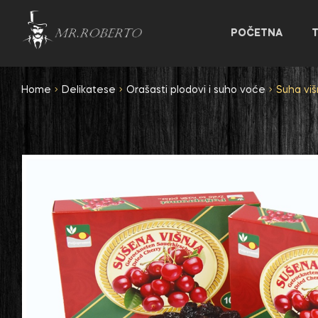
POČETNA
Home
Delikatese
Orašasti plodovi i suho voće
Suha viš