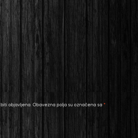
iti objavljena.
Obavezna polja su označena sa
*