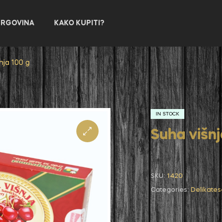
TRGOVINA
KAKO KUPITI?
nja 100 g
IN STOCK
Suha višnj
SKU:
1420
Categories:
Delikates