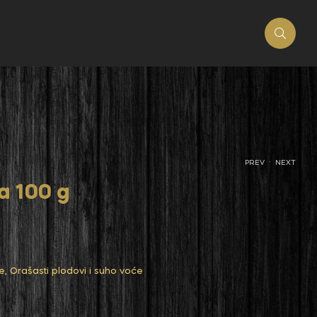
.
PREV
NEXT
a 100 g
e
,
Orašasti plodovi i suho voće