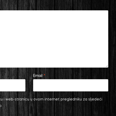
Email
*
u i web-stranicu u ovom internet pregledniku za sljedeći
o.