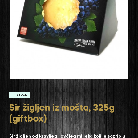
IN STOCK
Sir žigljen iz mošta, 325g
(giftbox)
Sir žigljen od kravljeg i ovčjeg mlijeka koji je sazrio u