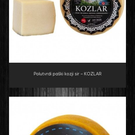
Polutvrdi paški kozji sir – KOZLAR