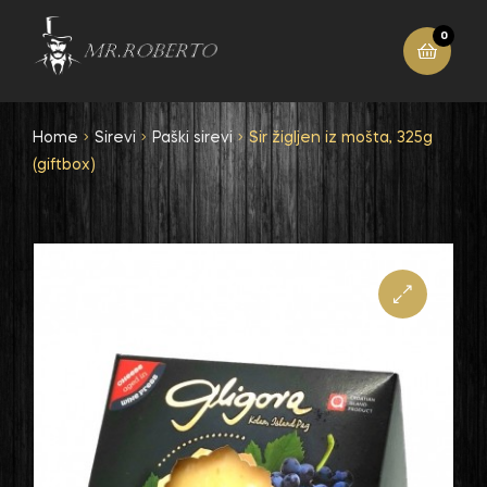
0
Home
Sirevi
Paški sirevi
Sir žigljen iz mošta, 325g
(giftbox)