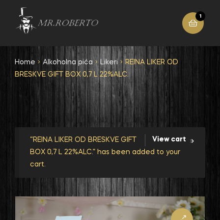
1
Home
Alkoholna pića
Likeri
REINA LIKER OD
BRESKVE GIFT BOX 0,7 L 22%ALC.
View cart
“REINA LIKER OD BRESKVE GIFT
BOX 0,7 L 22%ALC.” has been added to your
cart.