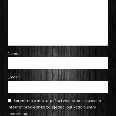
Name
*
Email
*
Spremi moje ime, e-poštu i web-stranicu u ovom
internet pregledniku za sljedeći put kada budem
komentirao.