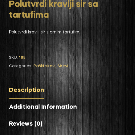
Polutvrdi kravlji sir sa
tartufima
Polutvrdi kravlji sir s crnim tartufim.
SKU:
199
Categories:
Paški sirevi
,
Sirevi
Description
Additional Information
Reviews (0)