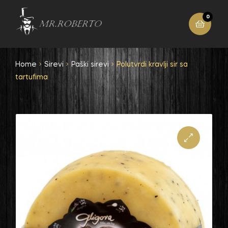
0
Home
Sirevi
Paški sirevi
Polutvrdi kravlji sir sa
tartufima