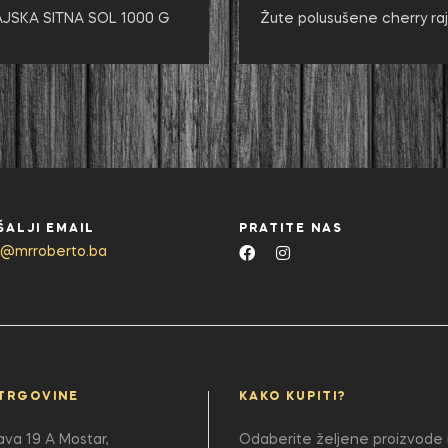
JSKA SITNA SOL 1000 G
Žute polusušene cherry rajč
ŠALJI EMAIL
PRATITE NAS
o@mrroberto.ba
TRGOVINE
KAKO KUPITI?
lava 19 A
Mostar,
Odaberite željene proizvode i