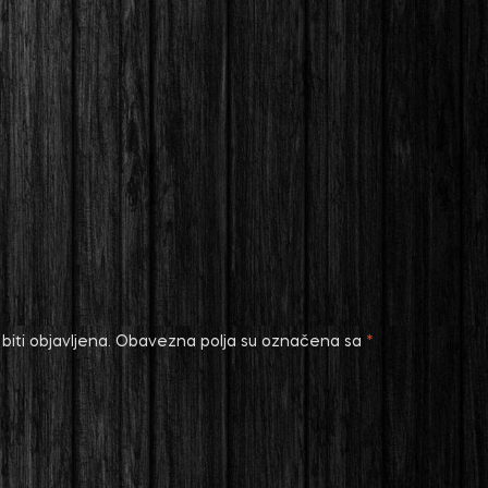
iti objavljena.
Obavezna polja su označena sa
*