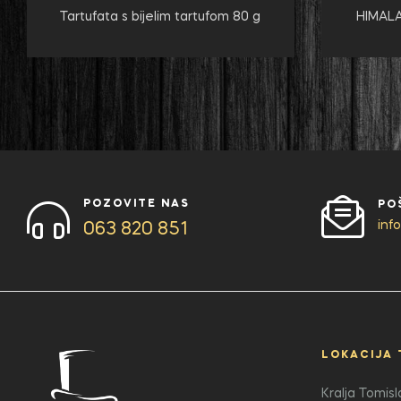
Tartufata s bijelim tartufom 80 g
HIMALA
POZOVITE NAS
PO
inf
063 820 851
LOKACIJA 
Kralja Tomis