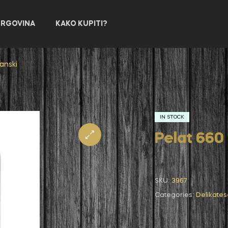
TRGOVINA
KAKO KUPITI?
anski
IN STOCK
Pelat 660 
SKU:
3967
Categories:
Delikates