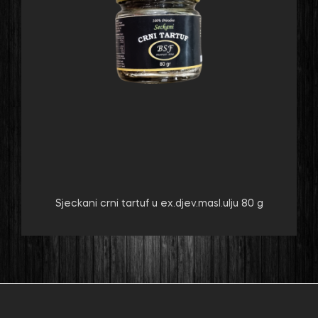
Sjeckani crni tartuf u ex.djev.masl.ulju 80 g