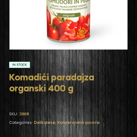
IN STOCK
Komadići paradajza
organski 400 g
SKU:
3968
Categories:
Delikatese
,
Konzervirano povrće