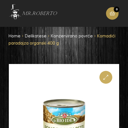
0
Home
Delikatese
Konzervirano povrće
Komadići
paradajza organski 400 g