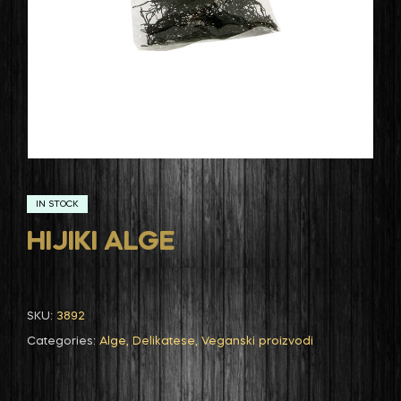
IN STOCK
HIJIKI ALGE
SKU:
3892
Categories:
Alge
,
Delikatese
,
Veganski proizvodi