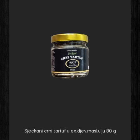
Sjeckani crni tartuf u ex.djev.masl.ulju 80 g