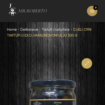
0
Home
Delikatese
Tartufi i tartufate
CIJELI CRNI
TARTUFI U EX.DJ.MASLINOVOM ULJU 300 G