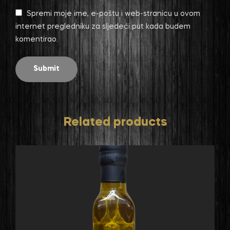
Spremi moje ime, e-poštu i web-stranicu u ovom
internet pregledniku za sljedeći put kada budem
komentirao.
Related products