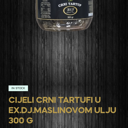
IN STOCK
CIJELI CRNI TARTUFI U
EX.DJ.MASLINOVOM ULJU
300 G