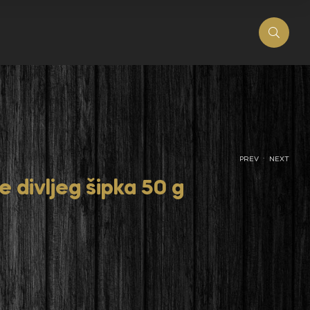
.
PREV
NEXT
e divljeg šipka 50 g