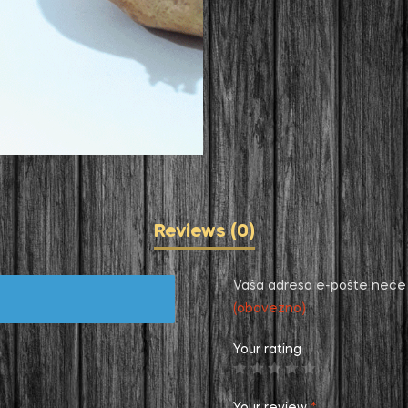
Reviews (0)
Vaša adresa e-pošte neće b
(obavezno)
Your rating
Your review
*