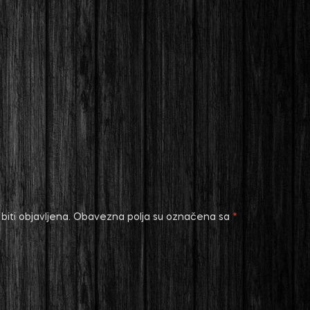
iti objavljena.
Obavezna polja su označena sa
*