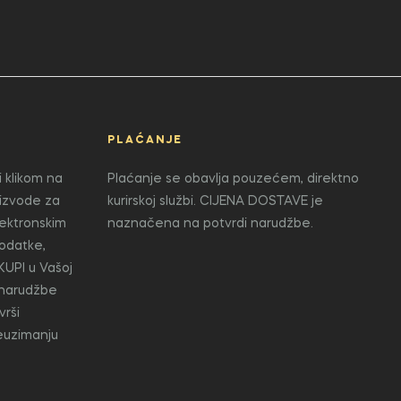
PLAĆANJE
 klikom na
Plaćanje se obavlja pouzećem, direktno
oizvode za
kurirskoj službi. CIJENA DOSTAVE je
lektronskim
naznačena na potvrdi narudžbe.
odatke,
KUPI u Vašoj
 narudžbe
vrši
reuzimanju