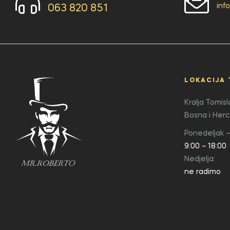
inf
063 820 851
LOKACIJA 
Kralja Tomis
Bosna i Her
Ponedeljak –
9:00 – 18:00
Nedjelja:
ne radimo