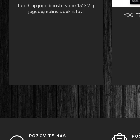
LeafCup jagodičasto voće 15*3,2 g
jagoda,malina,šipak,listovi
YOGI T
kupine,jabuka,hibiskus,latice ruže,kora
od naranče
POZOVITE NAS
PO