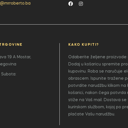
o@mrroberto.ba
TRGOVINE
KAKO KUPITI?
lava 19 A
Mostar,
Odaberite željene proizvode i
cegovina
Dodaj u košaricu spremite pr
kupovinu. Roba se naručuje e
 Subota:
obrascem. Ispunite tražene p
potvrdite narudžbu klikom na 
košarici, nakon čega potvrda
stiže na Vaš mail. Dostava se 
kurirskom službom, kojoj po p
plaćate Vašu narudžbu.