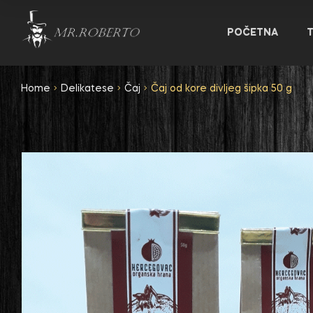
POČETNA
Home
Delikatese
Čaj
Čaj od kore divljeg šipka 50 g