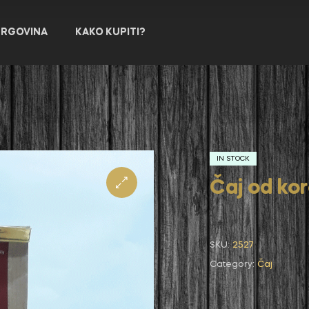
TRGOVINA
KAKO KUPITI?
IN STOCK
Čaj od kor
SKU:
2527
Category:
Čaj