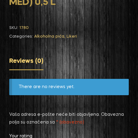
MED) 0,5 L
SKU:
1780
Categories:
Alkoholna pića
,
Likeri
Reviews (0)
There are no reviews yet.
Vaša adresa e-pošte neće biti objavljena.
Obavezna
polja su označena sa
* (obavezno)
Your rating