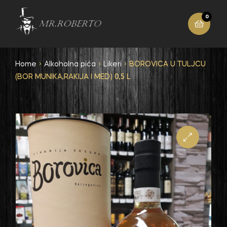
0
Home
Alkoholna pića
Likeri
BOROVICA U TULJCU
(BOR MUNIKA,RAKIJA I MED) 0,5 L