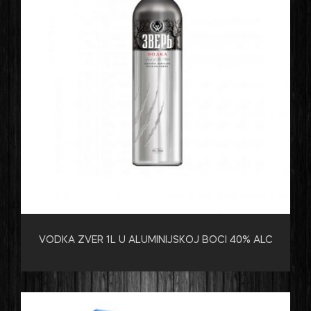
VODKA ZVER 1L U ALUMINIJSKOJ BOCI 40% ALC