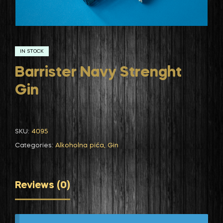
IN STOCK
Barrister Navy Strenght
Gin
SKU:
4095
Categories:
Alkoholna pića
,
Gin
Reviews (0)