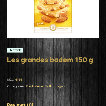
IN STOCK
Les grandes badem 150 g
SKU:
4166
Categories:
Delikatese
,
Slatki program
Reviews (0)