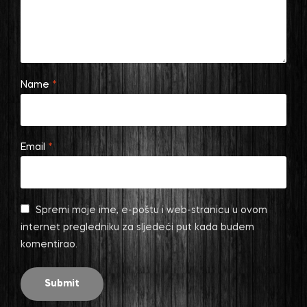
Name
*
Email
*
Spremi moje ime, e-poštu i web-stranicu u ovom
internet pregledniku za sljedeći put kada budem
komentirao.